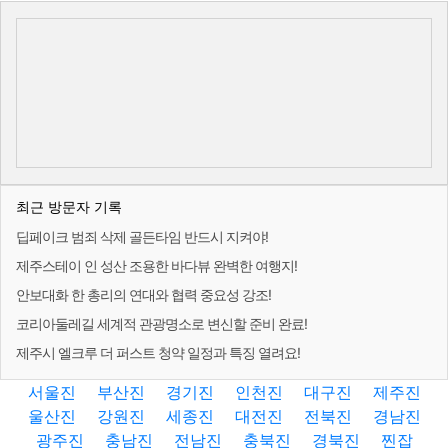
최근 방문자 기록
딥페이크 범죄 삭제 골든타임 반드시 지켜야!
제주스테이 인 성산 조용한 바다뷰 완벽한 여행지!
안보대화 한 총리의 연대와 협력 중요성 강조!
코리아둘레길 세계적 관광명소로 변신할 준비 완료!
제주시 엘크루 더 퍼스트 청약 일정과 특징 열려요!
서울진
부산진
경기진
인천진
대구진
제주진
울산진
강원진
세종진
대전진
전북진
경남진
광주진
충남진
전남진
충북진
경북진
찐잡