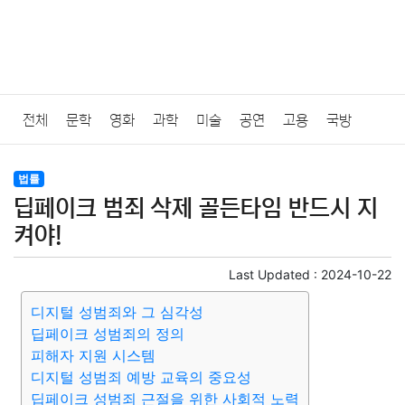
전체
문학
영화
과학
미술
공연
고용
국방
법률
음악
드라마
보험
연예인
만화
환경
보건
법률
딥페이크 범죄 삭제 골든타임 반드시 지
질병
가요
방송
일상
주식
암호화폐
블록체인
켜야!
결혼
육아
반려동물
패션
미용
증권
인테리어
Last Updated :
2024-10-22
디지털 성범죄와 그 심각성
요리
상품리뷰
원예
금융
게임
스포츠
사진
딥페이크 성범죄의 정의
피해자 지원 시스템
대출
자동차
취미
여행
맛집
IT
컴퓨터
기술
디지털 성범죄 예방 교육의 중요성
딥페이크 성범죄 근절을 위한 사회적 노력