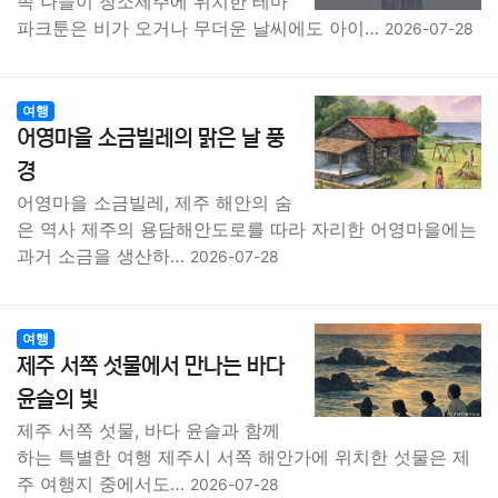
족 나들이 장소제주에 위치한 테마
파크툰은 비가 오거나 무더운 날씨에도 아이…
2026-07-28
여행
어영마을 소금빌레의 맑은 날 풍
경
어영마을 소금빌레, 제주 해안의 숨
은 역사 제주의 용담해안도로를 따라 자리한 어영마을에는
과거 소금을 생산하…
2026-07-28
여행
제주 서쪽 섯물에서 만나는 바다
윤슬의 빛
제주 서쪽 섯물, 바다 윤슬과 함께
하는 특별한 여행 제주시 서쪽 해안가에 위치한 섯물은 제
주 여행지 중에서도…
2026-07-28