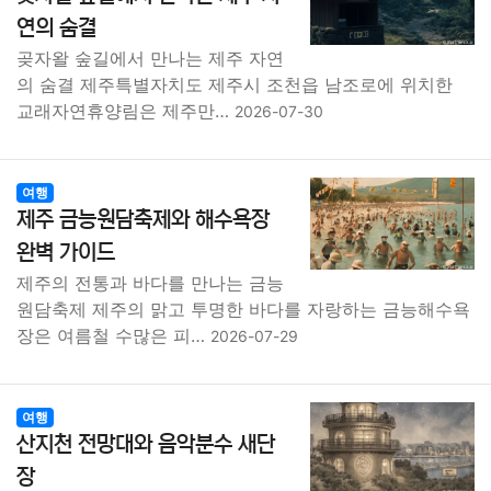
종교
사회
정치
건강
의료
의학
경제
마케팅
연의 숨결
곶자왈 숲길에서 만나는 제주 자연
부동산
외국어
교육
교통
생활
기타
의 숨결 제주특별자치도 제주시 조천읍 남조로에 위치한
교래자연휴양림은 제주만…
2026-07-30
여행
제주 금능원담축제와 해수욕장
완벽 가이드
제주의 전통과 바다를 만나는 금능
원담축제 제주의 맑고 투명한 바다를 자랑하는 금능해수욕
장은 여름철 수많은 피…
2026-07-29
여행
산지천 전망대와 음악분수 새단
장