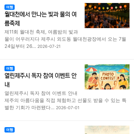
여행
월대천에서 만나는 빛과 물의 여
름축제
제11회 월대천 축제, 여름밤의 빛과
물이 어우러지다 제주시 외도동 월대천광장에서 오는 7월
24일부터 26…
2026-07-21
여행
열린제주시 독자 참여 이벤트 안
내
열린제주시 독자 참여 이벤트 안내
제주의 아름다움을 직접 체험하고 선물도 받을 수 있는 특
별한 기회가 마련됐다…
2026-07-01
여행