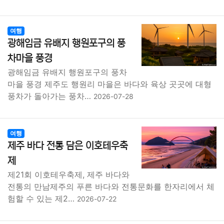
여행
광해임금 유배지 행원포구의 풍
차마을 풍경
광해임금 유배지 행원포구의 풍차
마을 풍경 제주도 행원리 마을은 바다와 육상 곳곳에 대형
풍차가 돌아가는 풍차…
2026-07-28
여행
제주 바다 전통 담은 이호테우축
제
제21회 이호테우축제, 제주 바다와
전통의 만남제주의 푸른 바다와 전통문화를 한자리에서 체
험할 수 있는 제2…
2026-07-22