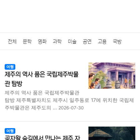
전체
문학
영화
과학
미술
공연
고용
국방
법률
음악
드라마
보험
연예인
만화
환경
보건
여행
제주의 역사 품은 국립제주박물
질병
가요
방송
일상
주식
암호화폐
블록체인
관 탐방
제주의 역사 품은 국립제주박물관
결혼
육아
반려동물
패션
미용
증권
인테리어
탐방 제주특별자치도 제주시 일주동로 17에 위치한 국립제
주박물관은 제주도의 …
2026-07-30
요리
상품리뷰
원예
금융
게임
스포츠
사진
대출
자동차
취미
여행
맛집
IT
컴퓨터
기술
여행
곶자왈 숲길에서 만나는 제주 자