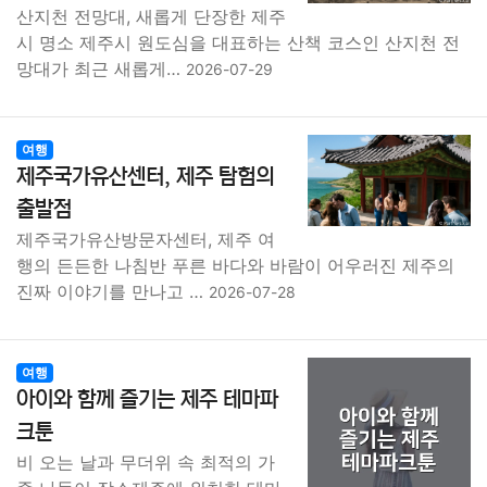
산지천 전망대, 새롭게 단장한 제주
시 명소 제주시 원도심을 대표하는 산책 코스인 산지천 전
망대가 최근 새롭게…
2026-07-29
여행
제주국가유산센터, 제주 탐험의
출발점
제주국가유산방문자센터, 제주 여
행의 든든한 나침반 푸른 바다와 바람이 어우러진 제주의
진짜 이야기를 만나고 …
2026-07-28
여행
아이와 함께 즐기는 제주 테마파
크툰
비 오는 날과 무더위 속 최적의 가