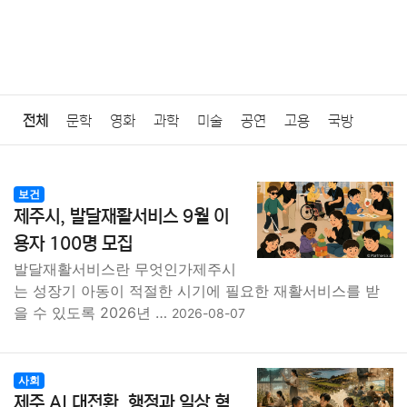
전체
문학
영화
과학
미술
공연
고용
국방
법률
음악
드라마
보험
연예인
만화
환경
보건
보건
제주시, 발달재활서비스 9월 이
질병
가요
방송
일상
주식
암호화폐
블록체인
용자 100명 모집
발달재활서비스란 무엇인가제주시
결혼
육아
반려동물
패션
미용
증권
인테리어
는 성장기 아동이 적절한 시기에 필요한 재활서비스를 받
을 수 있도록 2026년 …
2026-08-07
요리
상품리뷰
원예
금융
게임
스포츠
사진
대출
자동차
취미
여행
맛집
IT
컴퓨터
기술
사회
제주 AI 대전환, 행정과 일상 혁