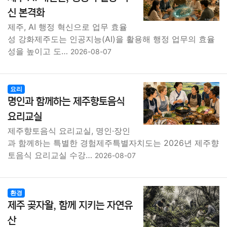
종교
사회
정치
건강
의료
의학
경제
마케팅
신 본격화
제주, AI 행정 혁신으로 업무 효율
부동산
외국어
교육
교통
생활
기타
성 강화제주도는 인공지능(AI)을 활용해 행정 업무의 효율
성을 높이고 도…
2026-08-07
요리
명인과 함께하는 제주향토음식
요리교실
제주향토음식 요리교실, 명인·장인
과 함께하는 특별한 경험제주특별자치도는 2026년 제주향
토음식 요리교실 수강…
2026-08-07
환경
제주 곶자왈, 함께 지키는 자연유
산