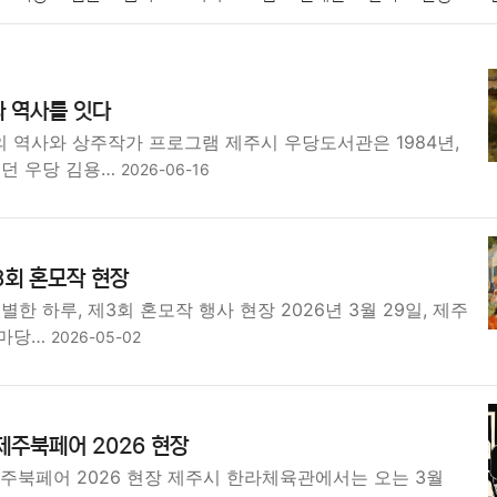
패션
미용
증권
인테리어
요리
상품리뷰
원예
금융
과 역사를 잇다
정치
건강
의료
의학
경제
마케팅
부동산
외국어
 역사와 상주작가 프로그램 제주시 우당도서관은 1984년,
던 우당 김용…
2026-06-16
3회 혼모작 현장
한 하루, 제3회 혼모작 행사 현장 2026년 3월 29일, 제주
외마당…
2026-05-02
제주북페어 2026 현장
주북페어 2026 현장 제주시 한라체육관에서는 오는 3월