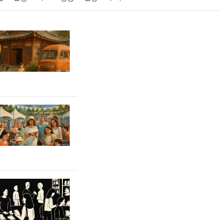
게임
스포츠
사진
대출
자동차
취미
교육
교통
생활
기타