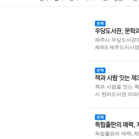
암호화폐
블록체인
결혼
육아
반려동물
문학
우당도서관, 문학
여행
맛집
IT
컴퓨터
기술
종교
사회
제주시 우당도서관의
제4대 제주도지사였
문학
책과 사람 잇는 제
책과 사람을 잇는 특별
시 한라도서관 야
문학
독립출판의 매력, 
독립출판의 매력, 제