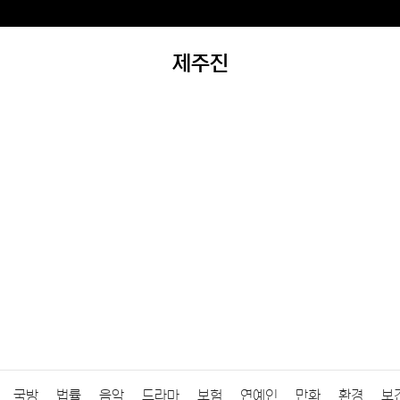
제주진
국방
법률
음악
드라마
보험
연예인
만화
환경
보