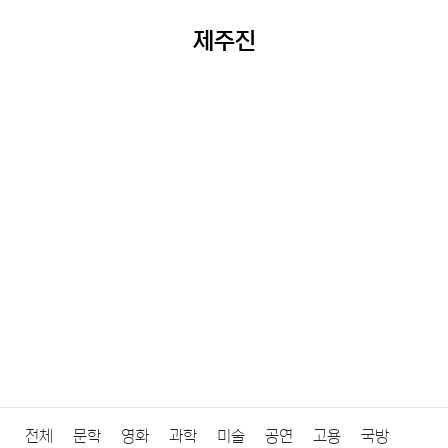
제주진
전체
문학
영화
과학
미술
공연
고용
국방