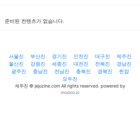
법률
음악
드라마
보험
연예인
만화
환경
보건
준비된 컨텐츠가 없습니다.
질병
가요
방송
일상
주식
암호화폐
블록체인
결혼
육아
반려동물
패션
미용
증권
인테리어
서울진
부산진
경기진
인천진
대구진
제주진
울산진
강원진
세종진
대전진
전북진
경남진
요리
상품리뷰
원예
금융
게임
스포츠
사진
광주진
충남진
전남진
충북진
경북진
찐잡
모두진
대출
자동차
취미
여행
맛집
IT
컴퓨터
기술
제주진 © jejuzine.com All rights reserved. powered by
modoo.io
종교
사회
정치
건강
의료
의학
경제
마케팅
부동산
외국어
교육
교통
생활
기타