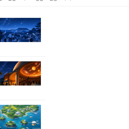
게임
스포츠
사진
대출
자동차
취미
교육
교통
생활
기타