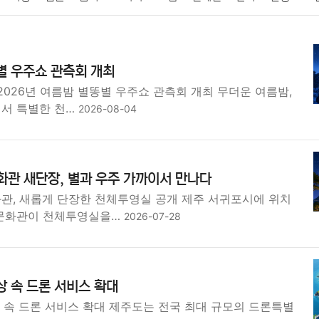
패션
미용
증권
인테리어
요리
상품리뷰
원예
금융
별 우주쇼 관측회 개최
정치
건강
의료
의학
경제
마케팅
부동산
외국어
026년 여름밤 별똥별 우주쇼 관측회 개최 무더운 여름밤,
서 특별한 천…
2026-08-04
관 새단장, 별과 우주 가까이서 만나다
, 새롭게 단장한 천체투영실 공개 제주 서귀포시에 위치
문화관이 천체투영실을…
2026-07-28
상 속 드론 서비스 확대
 속 드론 서비스 확대 제주도는 전국 최대 규모의 드론특별