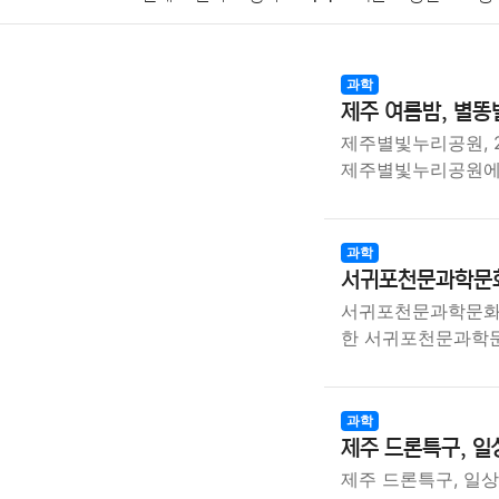
암호화폐
블록체인
결혼
육아
반려동물
과학
제주 여름밤, 별똥
여행
맛집
IT
컴퓨터
기술
종교
사회
제주별빛누리공원, 2
제주별빛누리공원에
과학
서귀포천문과학문화
서귀포천문과학문화관
한 서귀포천문과학
과학
제주 드론특구, 일
제주 드론특구, 일상