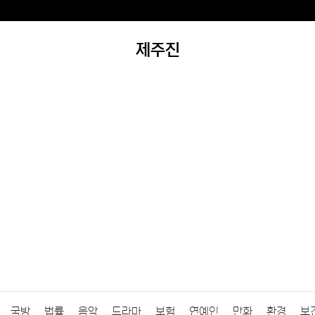
제주진
국방
법률
음악
드라마
보험
연예인
만화
환경
보