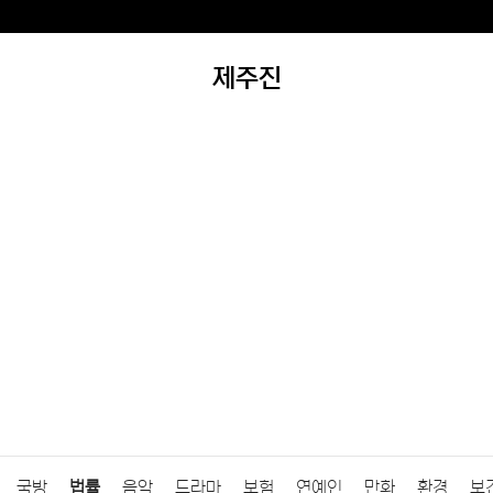
제주진
국방
법률
음악
드라마
보험
연예인
만화
환경
보