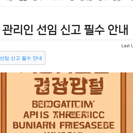
패션
미용
증권
인테리어
요리
상품리뷰
원예
금융
 관리인 선임 신고 필수 안내
정치
건강
의료
의학
경제
마케팅
부동산
외국어
Last 
선임 신고 필수 안내