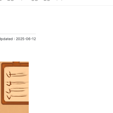
게임
스포츠
사진
대출
자동차
취미
교육
교통
생활
기타
Updated :
2025-06-12