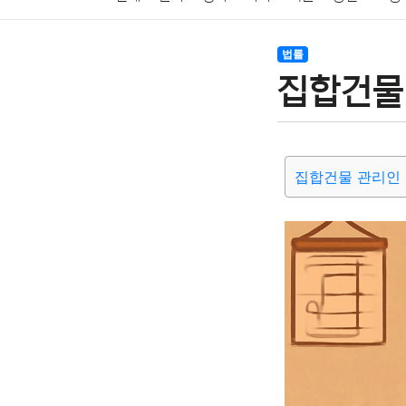
암호화폐
블록체인
결혼
육아
반려동물
법률
집합건물
여행
맛집
IT
컴퓨터
기술
종교
사회
집합건물 관리인 