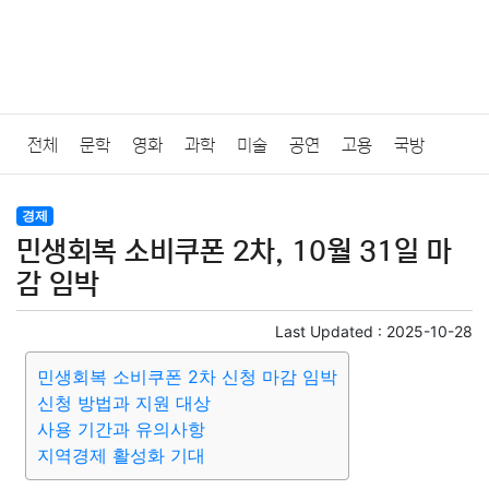
전체
문학
영화
과학
미술
공연
고용
국방
법률
음악
드라마
보험
연예인
만화
환경
보건
경제
민생회복 소비쿠폰 2차, 10월 31일 마
질병
가요
방송
일상
주식
암호화폐
블록체인
감 임박
결혼
육아
반려동물
패션
미용
증권
인테리어
Last Updated :
2025-10-28
민생회복 소비쿠폰 2차 신청 마감 임박
요리
상품리뷰
원예
금융
게임
스포츠
사진
신청 방법과 지원 대상
사용 기간과 유의사항
대출
자동차
취미
여행
맛집
IT
컴퓨터
기술
지역경제 활성화 기대