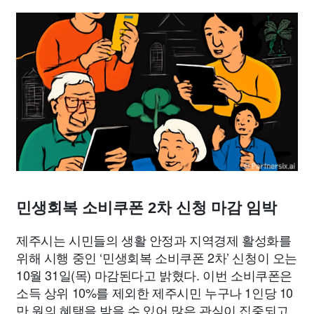
종교
사회
정치
건강
의료
의학
경제
마케팅
부동산
외국어
교육
교통
생활
기타
민생회복 소비쿠폰 2차 신청 마감 임박
제주시는 시민들의 생활 안정과 지역경제 활성화를
위해 시행 중인 ‘민생회복 소비쿠폰 2차’ 신청이 오는
10월 31일(목) 마감된다고 밝혔다. 이번 소비쿠폰은
소득 상위 10%를 제외한 제주시민 누구나 1인당 10
만 원의 혜택을 받을 수 있어 많은 관심이 집중되고