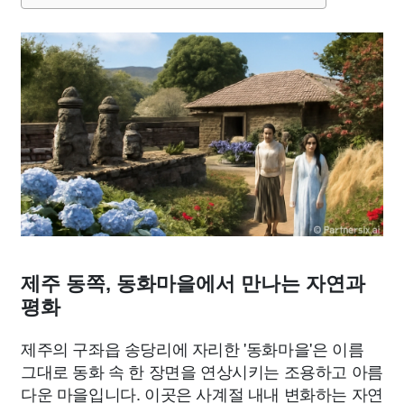
종교
사회
정치
건강
의료
의학
경제
마케팅
부동산
외국어
교육
교통
생활
기타
제주 동쪽, 동화마을에서 만나는 자연과
평화
제주의 구좌읍 송당리에 자리한 '동화마을'은 이름
그대로 동화 속 한 장면을 연상시키는 조용하고 아름
다운 마을입니다. 이곳은 사계절 내내 변화하는 자연