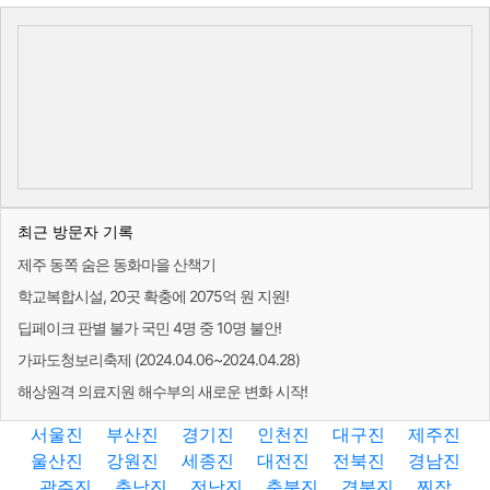
최근 방문자 기록
제주 동쪽 숨은 동화마을 산책기
학교복합시설, 20곳 확충에 2075억 원 지원!
딥페이크 판별 불가 국민 4명 중 10명 불안!
가파도청보리축제 (2024.04.06~2024.04.28)
해상원격 의료지원 해수부의 새로운 변화 시작!
서울진
부산진
경기진
인천진
대구진
제주진
울산진
강원진
세종진
대전진
전북진
경남진
광주진
충남진
전남진
충북진
경북진
찐잡