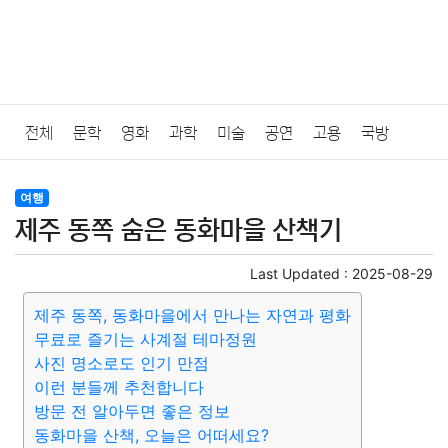
전체
문학
영화
과학
미술
공연
고용
국방
법률
음악
드라마
보험
연예인
만화
환경
보건
여행
제주 동쪽 숨은 동화마을 산책기
질병
가요
방송
일상
주식
암호화폐
블록체인
Last Updated :
2025-08-29
결혼
육아
반려동물
패션
미용
증권
인테리어
제주 동쪽, 동화마을에서 만나는 자연과 평화
무료로 즐기는 사계절 테마정원
요리
상품리뷰
원예
금융
게임
스포츠
사진
사진 명소로도 인기 만점
이런 분들께 추천합니다
대출
자동차
취미
여행
맛집
IT
컴퓨터
기술
방문 전 알아두면 좋은 정보
동화마을 산책, 오늘은 어떠세요?