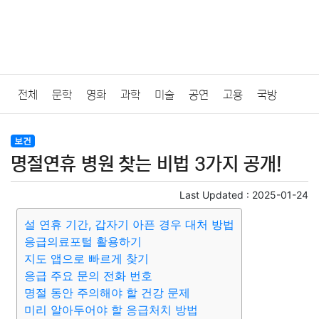
전체
문학
영화
과학
미술
공연
고용
국방
법률
음악
드라마
보험
연예인
만화
환경
보건
보건
명절연휴 병원 찾는 비법 3가지 공개!
질병
가요
방송
일상
주식
암호화폐
블록체인
Last Updated :
2025-01-24
결혼
육아
반려동물
패션
미용
증권
인테리어
설 연휴 기간, 갑자기 아픈 경우 대처 방법
응급의료포털 활용하기
요리
상품리뷰
원예
금융
게임
스포츠
사진
지도 앱으로 빠르게 찾기
응급 주요 문의 전화 번호
대출
자동차
취미
여행
맛집
IT
컴퓨터
기술
명절 동안 주의해야 할 건강 문제
미리 알아두어야 할 응급처치 방법