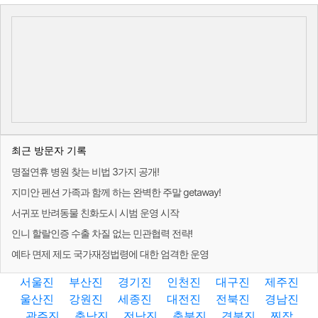
최근 방문자 기록
명절연휴 병원 찾는 비법 3가지 공개!
지미안 펜션 가족과 함께 하는 완벽한 주말 getaway!
서귀포 반려동물 친화도시 시범 운영 시작
인니 할랄인증 수출 차질 없는 민관협력 전략!
예타 면제 제도 국가재정법령에 대한 엄격한 운영
서울진
부산진
경기진
인천진
대구진
제주진
울산진
강원진
세종진
대전진
전북진
경남진
광주진
충남진
전남진
충북진
경북진
찐잡