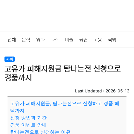
전체
문학
영화
과학
미술
공연
고용
국방
법률
음악
드라마
보험
연예인
만화
환경
보건
사회
고유가 피해지원금 탐나는전 신청으로
질병
가요
방송
일상
주식
암호화폐
블록체인
경품까지
결혼
육아
반려동물
패션
미용
증권
인테리어
Last Updated :
2026-05-13
고유가 피해지원금, 탐나는전으로 신청하고 경품 혜
요리
상품리뷰
원예
금융
게임
스포츠
사진
택까지
신청 방법과 기간
대출
자동차
취미
여행
맛집
IT
컴퓨터
기술
경품 이벤트 안내
탐나는전으로 신청하는 이유