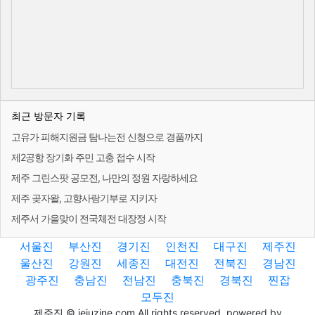
최근 방문자 기록
고유가 피해지원금 탐나는전 신청으로 경품까지
제2공항 장기화 주민 고충 접수 시작
제주 그린스팟 공모전, 나만의 정원 자랑하세요
제주 곶자왈, 고향사랑기부로 지키자
제주서 가을맞이 전국체전 대장정 시작
서울진
부산진
경기진
인천진
대구진
제주진
울산진
강원진
세종진
대전진
전북진
경남진
광주진
충남진
전남진
충북진
경북진
찐잡
모두진
제주진 © jejuzine.com All rights reserved. powered by