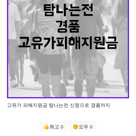
고유가 피해지원금 탐나는전 신청으로 경품까지
👍최고
😗오우
0
0