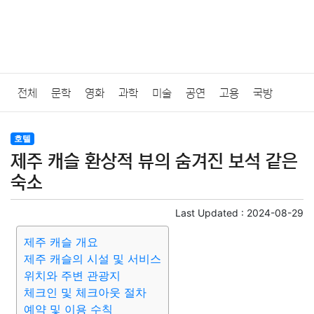
전체
문학
영화
과학
미술
공연
고용
국방
법률
음악
드라마
보험
연예인
만화
환경
보건
호텔
제주 캐슬 환상적 뷰의 숨겨진 보석 같은
질병
가요
방송
일상
주식
암호화폐
블록체인
숙소
결혼
육아
반려동물
패션
미용
증권
인테리어
Last Updated :
2024-08-29
제주 캐슬 개요
요리
상품리뷰
원예
금융
게임
스포츠
사진
제주 캐슬의 시설 및 서비스
위치와 주변 관광지
대출
자동차
취미
여행
맛집
IT
컴퓨터
기술
체크인 및 체크아웃 절차
예약 및 이용 수칙