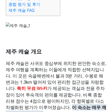
종교
사회
정치
건강
의료
의학
경제
마케팅
종합 평가 및 후기
제주 캐슬 FAQ
부동산
외국어
교육
교통
생활
기타
제주 캐슬 개요
제주 캐슬은 서귀포 중심부에 위치한 편안한 숙소로,
제주 여행을 계획하는 이들에게 적합한 선택지입니
다. 이 곳은 속골해변에서 불과 3분 거리, 수봉로 해
변과는 1.3km 떨어져 있어 편리한 접근성을 자랑합
니다.
가 제공되는 객실과 전용 주차
특히 무료 Wi-Fi
장이 있어 투숙객의 편의를 제공합니다. 비록 종합
리뷰 점수는 4점으로 평이하지만, 각 항목별로 다소
차별화된 평가가 이루어졌습니다.
이 숙소는 매우 깨