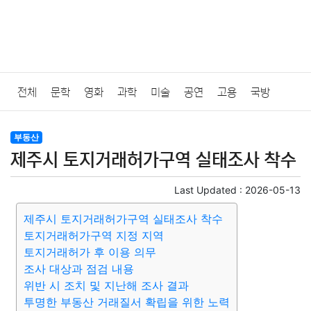
전체
문학
영화
과학
미술
공연
고용
국방
법률
음악
드라마
보험
연예인
만화
환경
보건
부동산
제주시 토지거래허가구역 실태조사 착수
질병
가요
방송
일상
주식
암호화폐
블록체인
Last Updated :
2026-05-13
결혼
육아
반려동물
패션
미용
증권
인테리어
제주시 토지거래허가구역 실태조사 착수
토지거래허가구역 지정 지역
요리
상품리뷰
원예
금융
게임
스포츠
사진
토지거래허가 후 이용 의무
조사 대상과 점검 내용
대출
자동차
취미
여행
맛집
IT
컴퓨터
기술
위반 시 조치 및 지난해 조사 결과
투명한 부동산 거래질서 확립을 위한 노력