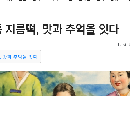
패션
미용
증권
인테리어
요리
상품리뷰
원예
금융
 지름떡, 맛과 추억을 잇다
정치
건강
의료
의학
경제
마케팅
부동산
외국어
Last 
, 맛과 추억을 잇다