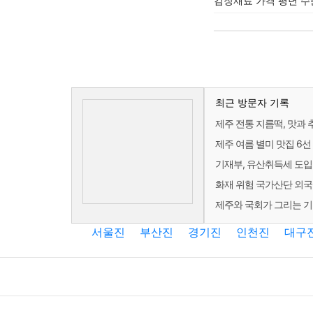
김장재료 가격 평년 수준
최근 방문자 기록
제주 전통 지름떡, 맛과 
제주 여름 별미 맛집 6선
기재부, 유산취득세 도입 
화재 위험 국가산단 외국
제주와 국회가 그리는 
서울진
부산진
경기진
인천진
대구