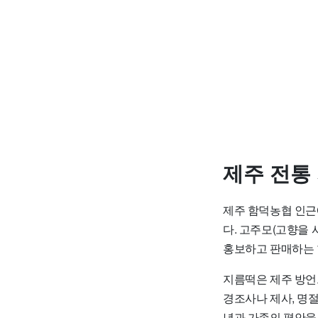
제주 전통
제주 함덕농협 인근
다. 고주모(고향을
홍보하고 판매하는 
지름떡은 제주 방언
경조사나 제사, 명절
년과 가족의 평안을