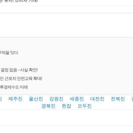
 유지! 소비자 기대!
추억을 잇다
결정 없음 - 사실 확인!
인 근로자 안전교육 확대!
기후경제수도 미래
진
제주진
울산진
강원진
세종진
대전진
전북진
경북진
찐잡
모두진