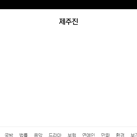
제주진
국방
법률
음악
드라마
보험
연예인
만화
환경
보