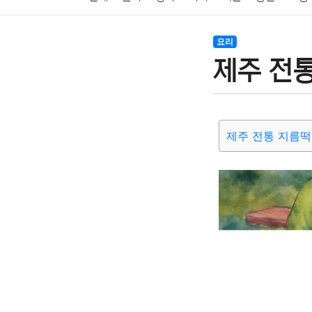
암호화폐
블록체인
결혼
육아
반려동물
요리
제주 전통
여행
맛집
IT
컴퓨터
기술
종교
사회
제주 전통 지름떡