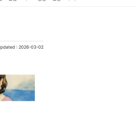
게임
스포츠
사진
대출
자동차
취미
교육
교통
생활
기타
Updated :
2026-03-02