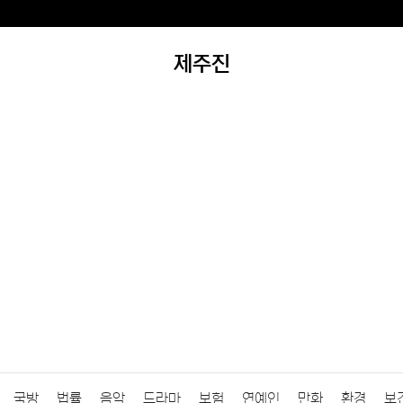
제주진
국방
법률
음악
드라마
보험
연예인
만화
환경
보