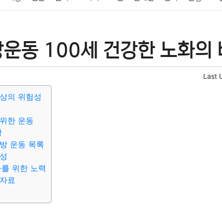
패션
미용
증권
인테리어
요리
상품리뷰
원예
금융
운동 100세 건강한 노화의 
정치
건강
의료
의학
경제
마케팅
부동산
외국어
Last 
낙상의 위험성
위한 운동
항
방 운동 목록
능성
화를 위한 노력
 자료