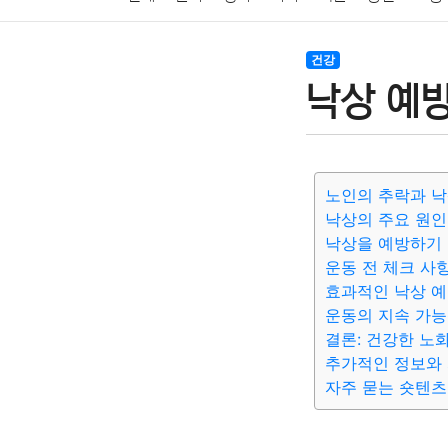
암호화폐
블록체인
결혼
육아
반려동물
건강
낙상 예방
여행
맛집
IT
컴퓨터
기술
종교
사회
노인의 추락과 
낙상의 주요 원인
낙상을 예방하기 
운동 전 체크 사
효과적인 낙상 예
운동의 지속 가
결론: 건강한 노
추가적인 정보와
자주 묻는 숏텐츠