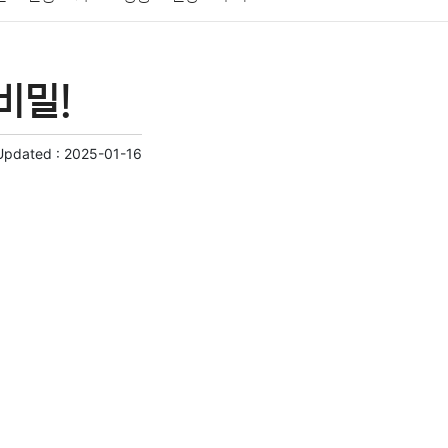
게임
스포츠
사진
대출
자동차
취미
비밀!
교육
교통
생활
기타
Updated :
2025-01-16