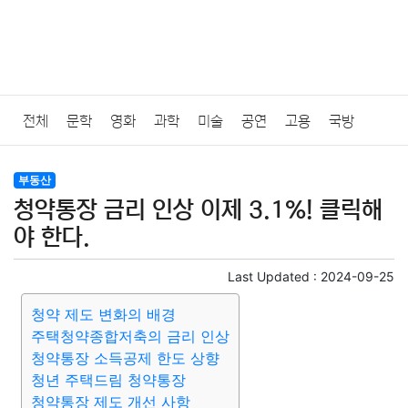
전체
문학
영화
과학
미술
공연
고용
국방
법률
음악
드라마
보험
연예인
만화
환경
보건
부동산
청약통장 금리 인상 이제 3.1%! 클릭해
질병
가요
방송
일상
주식
암호화폐
블록체인
야 한다.
결혼
육아
반려동물
패션
미용
증권
인테리어
Last Updated :
2024-09-25
청약 제도 변화의 배경
요리
상품리뷰
원예
금융
게임
스포츠
사진
주택청약종합저축의 금리 인상
청약통장 소득공제 한도 상향
대출
자동차
취미
여행
맛집
IT
컴퓨터
기술
청년 주택드림 청약통장
청약통장 제도 개선 사항