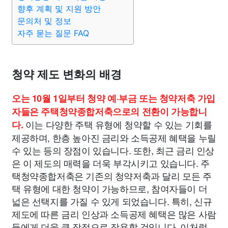
종교
사회
정치
건강
의료
의학
경제
마케팅
향후 계획 및 지원 방안
문의처 및 정보
자주 묻는 질문 FAQ
부동산
외국어
교육
교통
생활
기타
청약 제도 변화의 배경
오는 10월 1일부터 청약 예·부금 또는 청약저축 가입
자들은 주택청약종합저축으로의 전환이 가능합니
이는 다양한 주택 유형에 청약할 수 있는 기회를
다.
제공하며, 한층 높아진 금리와 소득공제 혜택을 누릴
수 있는 등의 장점이 있습니다. 또한, 최근 금리 인상
은 이 제도의 매력을 더욱 부각시키고 있습니다. 주
택청약종합저축은 기존의 청약저축과 달리 모든 주
택 유형에 대한 청약이 가능하므로, 참여자들이 더
넓은 선택지를 가질 수 있게 되었습니다. 특히, 신규
제도에 따른 금리 인상과 소득공제 혜택은 많은 사람
들에게 더욱 큰 장점으로 작용할 것입니다. 이처럼