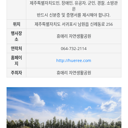
제주특별자치도민, 장애인, 유공자, 군인, 경찰, 소방관
은
반드시 신분증 및 증명서를 제시해야 합니다.
위치
제주특별자치도 서귀포시 남원읍 신례동로 256
행사장
휴애리 자연생활공원
소
연락처
064-732-2114
홈페이
http://hueree.com
지
주최자
휴애리 자연생활공원