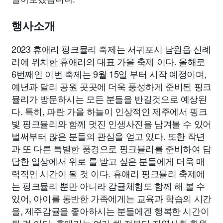
종교
사회
정치
건강
의료
의학
경제
마케팅
행사소개
부동산
외국어
교육
교통
생활
기타
2023 휴애리 핑크뮬리 축제는 서귀포시 남원읍 신례
리에 위치한 휴애리의 대표 가을 축제 이다. 올해로
6번째인 이번 축제는 9월 15일 부터 시작 예정이며,
예년과 달리 공원 곳곳에 더욱 풍성하게 준비된 핑크
뮬리가 방문하시는 모든 분들을 반길것으로 예상된
다. 특히, 파란 가을 하늘이 인상적인 제주에서 핑크
빛 핑크뮬리와 함께 멋진 인생사진을 남겨볼 수 있어
벌써부터 많은 분들의 관심을 얻고 있다. 또한 작년
과 또 다른 특별한 풍경으로 핑크뮬리를 준비하여 답
답한 일상에서 위로 를 받고 싶은 분들에게 더욱 매
력적인 시간이 될 것 이다. 휴애리 핑크뮬리 축제에
는 핑크뮬리 뿐만 아니라 감귤체험도 함께 해 볼 수
있어, 아이를 동반한 가족에게는 교육과 학습의 시간
을, 제주감귤을 좋아하시는 분들에겐 행복한 시간이