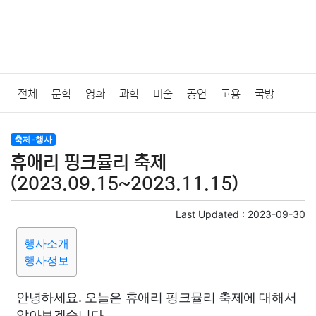
전체
문학
영화
과학
미술
공연
고용
국방
법률
음악
드라마
보험
연예인
만화
환경
보건
축제-행사
휴애리 핑크뮬리 축제
질병
가요
방송
일상
주식
암호화폐
블록체인
(2023.09.15~2023.11.15)
결혼
육아
반려동물
패션
미용
증권
인테리어
Last Updated :
2023-09-30
행사소개
요리
상품리뷰
원예
금융
게임
스포츠
사진
행사정보
대출
자동차
취미
여행
맛집
IT
컴퓨터
기술
안녕하세요. 오늘은 휴애리 핑크뮬리 축제에 대해서
알아보겠습니다.