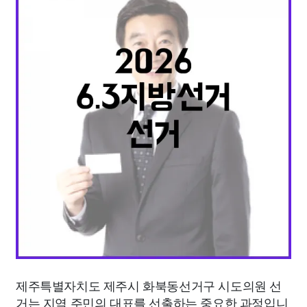
종교
사회
정치
건강
의료
의학
경제
마케팅
부동산
외국어
교육
교통
생활
기타
제주특별자치도 제주시 화북동선거구 시도의원 선
거는 지역 주민의 대표를 선출하는 중요한 과정입니