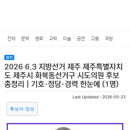
전체
문학
영화
과학
미술
공연
고용
국방
법률
음악
드라마
보험
연예인
만화
환경
보건
정치
2026 6.3 지방선거 제주 제주특별자치
질병
가요
방송
일상
주식
암호화폐
블록체인
도 제주시 화북동선거구 시도의원 후보
총정리｜기호·정당·경력 한눈에 (1명)
결혼
육아
반려동물
패션
미용
증권
인테리어
Last Updated :
2026-05-23
요리
상품리뷰
원예
금융
게임
스포츠
사진
후보자 정보
대출
자동차
취미
여행
맛집
IT
컴퓨터
기술