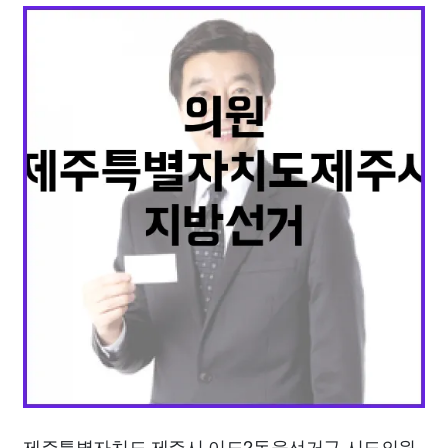
맛집
IT
컴퓨터
기술
종교
사회
정치
건강
의료
의학
경제
마케팅
부동산
외국어
교육
교통
생활
기타
제주특별자치도 제주시 이도2동을선거구 시도의원