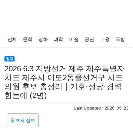
전체
문학
영화
과학
미술
공연
고용
국방
법률
음악
드라마
보험
연예인
만화
환경
정치
2026 6.3 지방선거 제주 제주특별자
보건
질병
가요
방송
일상
주식
암호화폐
치도 제주시 이도2동을선거구 시도
의원 후보 총정리｜기호·정당·경력
블록체인
결혼
육아
반려동물
패션
미용
한눈에 (2명)
증권
인테리어
요리
상품리뷰
원예
금융
Last Updated :
2026-05-23
후보자 정보
게임
스포츠
사진
대출
자동차
취미
여행