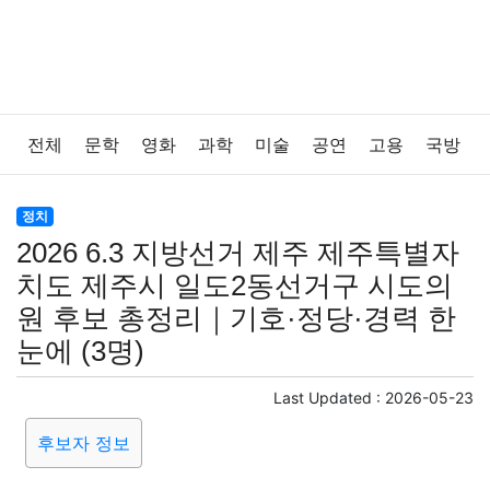
전체
문학
영화
과학
미술
공연
고용
국방
법률
음악
드라마
보험
연예인
만화
환경
정치
2026 6.3 지방선거 제주 제주특별자
보건
질병
가요
방송
일상
주식
암호화폐
치도 제주시 일도2동선거구 시도의
원 후보 총정리｜기호·정당·경력 한
블록체인
결혼
육아
반려동물
패션
미용
눈에 (3명)
증권
인테리어
요리
상품리뷰
원예
금융
Last Updated :
2026-05-23
후보자 정보
게임
스포츠
사진
대출
자동차
취미
여행