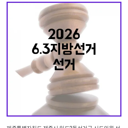
맛집
IT
컴퓨터
기술
종교
사회
정치
건강
의료
의학
경제
마케팅
부동산
외국어
교육
교통
생활
기타
제주특별자치도 제주시 일도2동선거구 시도의원 선