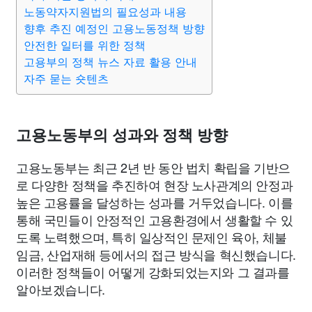
종교
사회
정치
건강
의료
의학
경제
마케팅
노동약자지원법의 필요성과 내용
향후 추진 예정인 고용노동정책 방향
안전한 일터를 위한 정책
부동산
외국어
교육
교통
생활
기타
고용부의 정책 뉴스 자료 활용 안내
자주 묻는 숏텐츠
고용노동부의 성과와 정책 방향
고용노동부는 최근 2년 반 동안 법치 확립을 기반으
로 다양한 정책을 추진하여 현장 노사관계의 안정과
높은 고용률을 달성하는 성과를 거두었습니다. 이를
통해 국민들이 안정적인 고용환경에서 생활할 수 있
도록 노력했으며, 특히 일상적인 문제인 육아, 체불
임금, 산업재해 등에서의 접근 방식을 혁신했습니다.
이러한 정책들이 어떻게 강화되었는지와 그 결과를
알아보겠습니다.