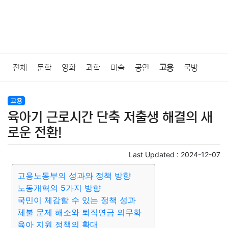
전체
문학
영화
과학
미술
공연
고용
국방
법률
음악
드라마
보험
연예인
만화
환경
보건
고용
육아기 근로시간 단축 저출생 해결의 새
질병
가요
방송
일상
주식
암호화폐
블록체인
로운 전환!
결혼
육아
반려동물
패션
미용
증권
인테리어
Last Updated :
2024-12-07
고용노동부의 성과와 정책 방향
요리
상품리뷰
원예
금융
게임
스포츠
사진
노동개혁의 5가지 방향
국민이 체감할 수 있는 정책 성과
대출
자동차
취미
여행
맛집
IT
컴퓨터
기술
체불 문제 해소와 퇴직연금 의무화
육아 지원 정책의 확대