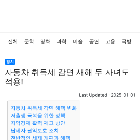
전체
문학
영화
과학
미술
공연
고용
국방
법률
음악
드라마
보험
연예인
만화
환경
정치
자동차 취득세 감면 새해 두 자녀도
보건
질병
가요
방송
일상
주식
암호화폐
적용!
블록체인
결혼
육아
반려동물
패션
미용
Last Updated :
2025-01-01
자동차 취득세 감면 혜택 변화
증권
인테리어
요리
상품리뷰
원예
금융
저출생 극복을 위한 정책
지역경제 활력 제고 방안
게임
스포츠
사진
대출
자동차
취미
여행
납세자 권익보호 조치
전반적인 세제 개편과 혜택