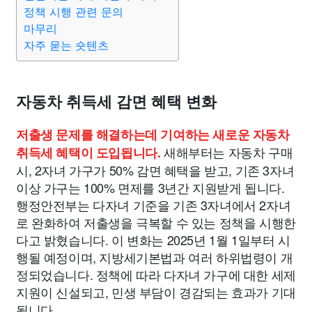
맛집
IT
컴퓨터
기술
종교
사회
정치
건강
정책 시행 관련 문의
마무리
자주 묻는 숏텐츠
의료
의학
경제
마케팅
부동산
외국어
교육
교통
생활
기타
자동차 취득세 감면 혜택 변화
저출생 문제를 해결하는데 기여하는 새로운 자동차
새해부터는 자동차 구매
취득세 혜택이 도입됩니다.
시, 2자녀 가구가 50% 감면 혜택을 받고, 기존 3자녀
이상 가구는 100% 면제를 3년간 지원받게 됩니다.
행정안전부는 다자녀 기준을 기존 3자녀에서 2자녀
로 완화하여 저출생을 극복할 수 있는 정책을 시행한
다고 밝혔습니다. 이 변화는 2025년 1월 1일부터 시
행될 예정이며, 지방세기본법과 여러 하위법령이 개
정되었습니다. 정책에 따라 다자녀 가구에 대한 세제
지원이 신설되고, 민생 부담이 경감되는 효과가 기대
됩니다.