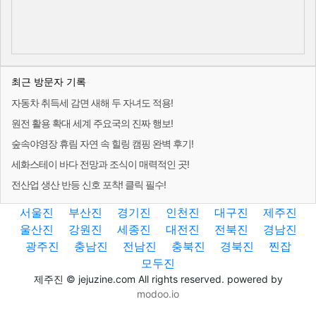
최근 방문자 기록
자동차 취득세 감면 새해 두 자녀도 적용!
원전 활용 확대 세계 주요국의 진짜 행보!
숲속야영장 휴림 자연 속 힐링 캠핑 완벽 후기!
세화스테이 바다 전망과 조식이 매력적인 곳!
전산업 생산 반등 신호 포착! 클릭 필수!
서울진
부산진
경기진
인천진
대구진
제주진
울산진
강원진
세종진
대전진
전북진
경남진
광주진
충남진
전남진
충북진
경북진
찐잡
모두진
제주진 © jejuzine.com All rights reserved. powered by
modoo.io