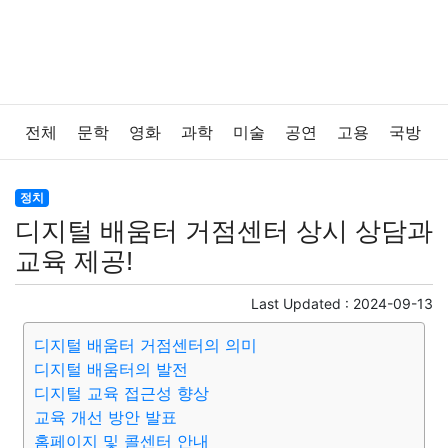
전체
문학
영화
과학
미술
공연
고용
국방
법률
음악
드라마
보험
연예인
만화
환경
정치
디지털 배움터 거점센터 상시 상담과
보건
질병
가요
방송
일상
주식
암호화폐
교육 제공!
블록체인
결혼
육아
반려동물
패션
미용
Last Updated :
2024-09-13
디지털 배움터 거점센터의 의미
증권
인테리어
요리
상품리뷰
원예
금융
디지털 배움터의 발전
디지털 교육 접근성 향상
게임
스포츠
사진
대출
자동차
취미
여행
교육 개선 방안 발표
홈페이지 및 콜센터 안내