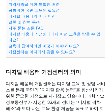
맛집
IT
컴퓨터
기술
종교
사회
정치
건강
취약계층을 위한 특별한 배려
광범위한 국민 교육의 필요성
디지털 배움터의 미래 비전
의료
의학
경제
마케팅
부동산
외국어
교육
결론 및 참여 독려
자주 묻는 질문 FAQ
교통
생활
기타
디지털 배움터 거점센터에서 어떤 교육을 받을 수 있
나요?
교육에 참여하려면 어떻게 해야 하나요?
거점센터는 어디에서 찾을 수 있나요?
디지털 배움터 거점센터의 의미
디지털 배움터 거점센터는 디지털 교육 및 상담 서비
스를 통해 국민의 *디지털 활용 능력*을 향상시키기
위한 중요한 거점으로 자리잡고 있습니다. 과학기술
정보통신부가 지정한 36개의 센터는 *디지털 격차
해소*와 보다 나은 교육 환경 제공을 목표로 하여 지