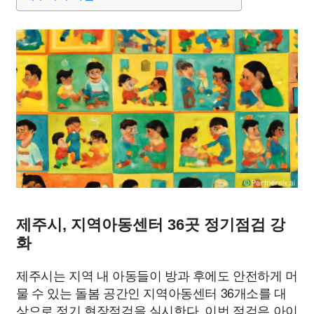
종교
사회
정치
건강
의료
의학
경제
마케팅
부동산
외국어
교육
교통
생활
기타
제주시, 지역아동센터 36곳 정기점검 강
화
제주시는 지역 내 아동들이 방과 후에도 안전하게 머
물 수 있는 돌봄 공간인 지역아동센터 36개소를 대
상으로 정기 현장점검을 실시한다. 이번 점검은 아이