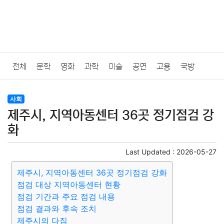
전체
문학
영화
과학
미술
공연
고용
국방
법률
음악
드라마
보험
연예인
만화
환경
보건
사회
제주시, 지역아동센터 36곳 정기점검 강
질병
가요
방송
일상
주식
암호화폐
블록체인
화
결혼
육아
반려동물
패션
미용
증권
인테리어
Last Updated :
2026-05-27
제주시, 지역아동센터 36곳 정기점검 강화
요리
상품리뷰
원예
금융
게임
스포츠
사진
점검 대상 지역아동센터 현황
점검 기간과 주요 점검 내용
대출
자동차
취미
여행
맛집
IT
컴퓨터
기술
점검 결과와 후속 조치
제주시의 다짐