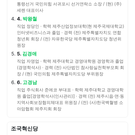
통령선거 국민의힘 서귀포시 선거연락소 소장 / (현) (주)
세렌 대표이사
4.
박왕철
직업 정당인 · 학력 제주산업정보대학(현 제주국제대학교)
인터넷비즈니스과 졸업 · 경력 (전) 제주특별자치도 연합
청년회 회장 / (전) 자유한국당 제주특별자치도당 청년위
원장
5.
김경애
직업 자영업 · 학력 제주대학교 경영대학원 경영학과 졸업
(경영학석사) · 경력 (전) 사단법인 참사랑실천학부모회 회
장 / (현) 국민의힘 제주특별자치도당 부위원장
6.
고경남
직업 주식회사 준에코 부대표 · 학력 제주대학교 경영대학
원 졸업[경영학석사(인사관리)] · 경력 (전) 제주시읍·면·동
지역사회보장협의체대표 위원장 / (전) (사)한국백혈병 소
아암협회 제주지회 회장
조국혁신당