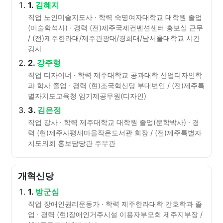
1.
김혜지
직업 노인미술지도사 · 학력 숙명여자대학교 대학원 졸업
(미술학석사) · 경력 (전)제주국제컨벤션센터 홍보실 근무
/ (전)제주한라대/제주관광대/경희대/남서울대학교 시간
강사
2.
강주형
직업 디자이너 · 학력 제주대학교 공과대학 산업디자인학
과 학사 졸업 · 경력 (현)조국혁신당 부대변인 / (전)제주특
별자치도교육청 임기제공무원(디자인)
3.
김은정
직업 강사 · 학력 제주대학교 대학원 졸업(문학박사) · 경
력 (현)제주사평새마을작은도서관 회장 / (전)제주특별자
치도의회 홍보담당관 주무관
개혁신당
1.
방군심
직업 장애인권리운동가 · 학력 제주한라대학 간호학과 졸
업 · 경력 (현)장애인거주시설 이용자부모회 제주지부장 /