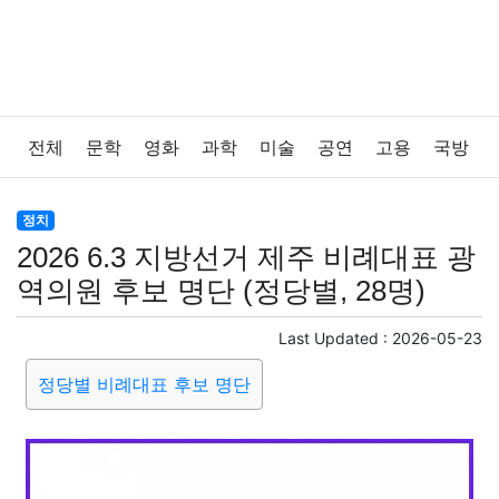
전체
문학
영화
과학
미술
공연
고용
국방
법률
음악
드라마
보험
연예인
만화
환경
정치
2026 6.3 지방선거 제주 비례대표 광
보건
질병
가요
방송
일상
주식
암호화폐
역의원 후보 명단 (정당별, 28명)
블록체인
결혼
육아
반려동물
패션
미용
Last Updated :
2026-05-23
정당별 비례대표 후보 명단
증권
인테리어
요리
상품리뷰
원예
금융
게임
스포츠
사진
대출
자동차
취미
여행