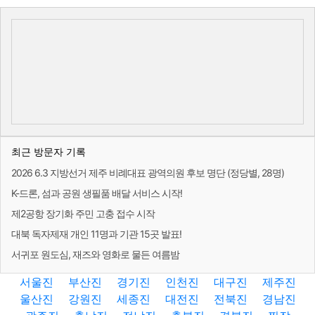
최근 방문자 기록
2026 6.3 지방선거 제주 비례대표 광역의원 후보 명단 (정당별, 28명)
K-드론, 섬과 공원 생필품 배달 서비스 시작!
제2공항 장기화 주민 고충 접수 시작
대북 독자제재 개인 11명과 기관 15곳 발표!
서귀포 원도심, 재즈와 영화로 물든 여름밤
서울진
부산진
경기진
인천진
대구진
제주진
울산진
강원진
세종진
대전진
전북진
경남진