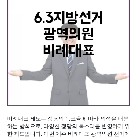
맛집
IT
컴퓨터
기술
종교
사회
정치
건강
의료
의학
경제
마케팅
부동산
외국어
교육
교통
생활
기타
비례대표 제도는 정당의 득표율에 따라 의석을 배분
하는 방식으로, 다양한 정당의 목소리를 반영하기 위
한 제도입니다. 이번 제주 비례대표 광역의원 선거에