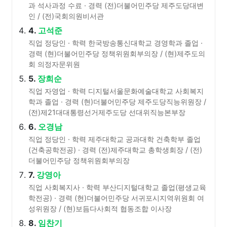
과 석사과정 수료 · 경력 (전)더불어민주당 제주도당대변
인 / (전)국회의원비서관
4.
고석준
직업 정당인 · 학력 한국방송통신대학교 경영학과 졸업 ·
경력 (현)더불어민주당 정책위원회부의장 / (현)제주도의
회 의정자문위원
5.
장희순
직업 자영업 · 학력 디지털서울문화예술대학교 사회복지
학과 졸업 · 경력 (현)더불어민주당 제주도당직능위원장 /
(전)제21대대통령선거제주도당 선대위직능본부장
6.
오경남
직업 정당인 · 학력 제주대학교 공과대학 건축학부 졸업
(건축공학전공) · 경력 (전)제주대학교 총학생회장 / (전)
더불어민주당 정책위원회부의장
7.
강영아
직업 사회복지사 · 학력 부산디지털대학교 졸업(평생교육
학전공) · 경력 (현)더불어민주당 서귀포시지역위원회 여
성위원장 / (현)보듬다사회적 협동조합 이사장
8.
임찬기