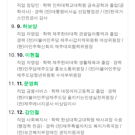
직업 정당인 · 학력 인하대학교대학원 금속공학과 졸업(공
학석사) · 경력 (전)대통령비서실 선임행정관 / (전)한국가
스안전공사 감사
9.
허보양
직업 자영업 · 학력 제주한라대학 관광일어통역과 졸업 ·
경력 (전)더불어민주당 제주시갑지역위원회 여성위원장 /
(현)더민주혁신회의 제주대외협력위원장
10.
이현철
직업 자영업 · 학력 제주한라대학 생활체육과 졸업 · 경력
(현)민주당제주도당 홍보소통위원장 / (전)더불어민주당
제주도당청년위원회 수석부위원장
11.
문영희
직업 금융서비스 · 학력 대정여자고등학교 졸업 · 경력
(현)더불어민주당제주도당 을지키는민생실천위원장 /
(전)제주에너지공사 비상임이사
12.
강인철
직업 사회복지사 · 학력 한성대학교대학원 박사과정 수료
(행정학 전공) · 경력 (전)제주특별자치도 복지가족국장 /
(전)보건복지부장애인 권익지원과장