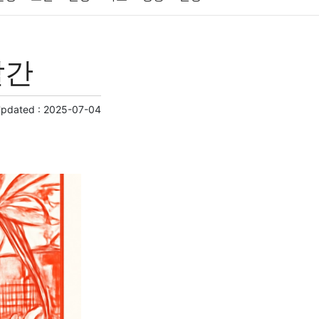
원예
금융
게임
스포츠
사진
발간
제
마케팅
부동산
외국어
교육
교통
Updated :
2025-07-04