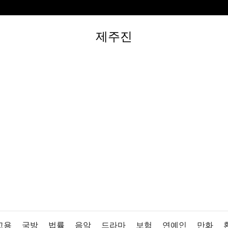
제주진
고용
국방
법률
음악
드라마
보험
연예인
만화