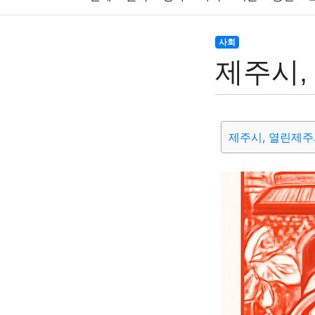
주식
암호화폐
블록체인
결혼
육아
사회
제주시,
대출
자동차
취미
여행
맛집
IT
생활
기타
제주시, 열린제주