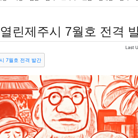
반려동물
패션
미용
증권
인테리어
요리
상품리뷰
 열린제주시 7월호 전격 
컴퓨터
기술
종교
사회
정치
건강
의료
의학
경
Last 
시 7월호 전격 발간