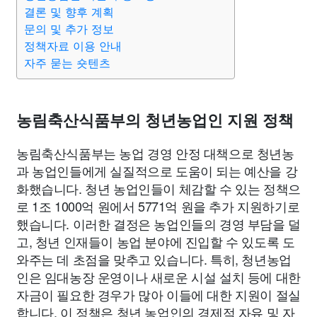
맛집
IT
컴퓨터
기술
종교
사회
정치
건강
결론 및 향후 계획
문의 및 추가 정보
정책자료 이용 안내
의료
의학
경제
마케팅
부동산
외국어
교육
자주 묻는 숏텐츠
교통
생활
기타
농림축산식품부의 청년농업인 지원 정책
농림축산식품부는 농업 경영 안정 대책으로 청년농
과 농업인들에게 실질적으로 도움이 되는 예산을 강
화했습니다. 청년 농업인들이 체감할 수 있는 정책으
로 1조 1000억 원에서 5771억 원을 추가 지원하기로
했습니다. 이러한 결정은 농업인들의 경영 부담을 덜
고, 청년 인재들이 농업 분야에 진입할 수 있도록 도
와주는 데 초점을 맞추고 있습니다. 특히, 청년농업
인은 임대농장 운영이나 새로운 시설 설치 등에 대한
자금이 필요한 경우가 많아 이들에 대한 지원이 절실
합니다. 이 정책은 청년 농업인의 경제적 자유 및 자