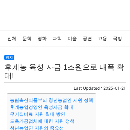
전체
문학
영화
과학
미술
공연
고용
국방
법률
음악
드라마
보험
연예인
만화
환경
정치
후계농 육성 자금 1조원으로 대폭 확
보건
질병
가요
방송
일상
주식
암호화폐
대!
블록체인
결혼
육아
반려동물
패션
미용
Last Updated :
2025-01-21
농림축산식품부의 청년농업인 지원 정책
증권
인테리어
요리
상품리뷰
원예
금융
후계농업경영인 육성자금 확대
무기질비료 지원 확대 방안
게임
스포츠
사진
대출
자동차
취미
여행
도축가공업체에 대한 지원 정책
청년농업인 지원의 중요성