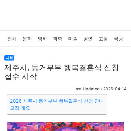
전체
문학
영화
과학
미술
공연
고용
국방
법률
음악
드라마
보험
연예인
만화
환경
사회
제주시, 동거부부 행복결혼식 신청
보건
질병
가요
방송
일상
주식
암호화폐
접수 시작
블록체인
결혼
육아
반려동물
패션
미용
Last Updated :
2026-04-14
2026 제주시 동거부부 행복결혼식 신청 안내
증권
인테리어
요리
상품리뷰
원예
금융
모집 개요
게임
스포츠
사진
대출
자동차
취미
여행