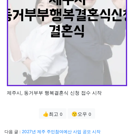
제주시, 동거부부 행복결혼식 신청 접수 시작
👍최고
😗오우
0
0
다음 글 :
2027년 제주 주민참여예산 사업 공모 시작