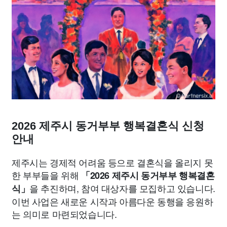
맛집
IT
컴퓨터
기술
종교
사회
정치
건강
의료
의학
경제
마케팅
부동산
외국어
교육
교통
생활
기타
2026 제주시 동거부부 행복결혼식 신청
안내
제주시는 경제적 어려움 등으로 결혼식을 올리지 못
한 부부들을 위해
「2026 제주시 동거부부 행복결혼
을 추진하며, 참여 대상자를 모집하고 있습니다.
식」
이번 사업은 새로운 시작과 아름다운 동행을 응원하
는 의미로 마련되었습니다.