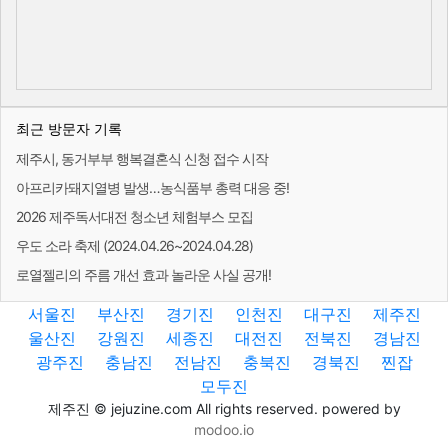
최근 방문자 기록
제주시, 동거부부 행복결혼식 신청 접수 시작
아프리카돼지열병 발생…농식품부 총력 대응 중!
2026 제주독서대전 청소년 체험부스 모집
우도 소라 축제 (2024.04.26~2024.04.28)
로열젤리의 주름 개선 효과 놀라운 사실 공개!
서울진
부산진
경기진
인천진
대구진
제주진
울산진
강원진
세종진
대전진
전북진
경남진
광주진
충남진
전남진
충북진
경북진
찐잡
모두진
제주진 © jejuzine.com All rights reserved. powered by
modoo.io