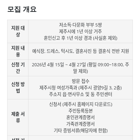
모집 개요
저소득·다문화 부부 5쌍
지원 대
제주시에 1년 이상 거주
상
혼인신고 후 1년 이상 경과 (사실혼 제외)
지원 내
예식장, 드레스, 턱시도, 결혼사진 등 결혼식 전반 지원
용
신청 기
2026년 4월 15일 ~ 4월 27일 (평일 09:00~18:00, 주
간
말 제외)
방문 접수
신청 방
제주시청 여성가족과 (제주시 광양9길 3, 2층)
법
주소지 읍·면사무소 및 동 주민센터
신청서 (제주시 홈페이지 다운로드)
주민등록등본
제출 서
혼인관계증명서
류
가족관계증명서
기타 증빙서류(해당자에 한함)