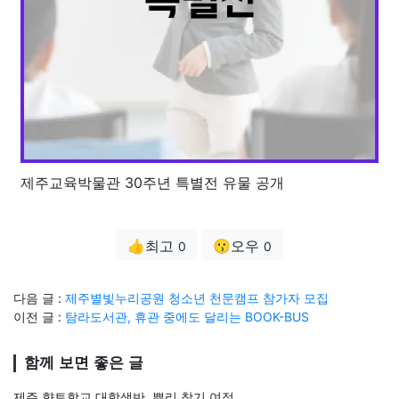
제주교육박물관 30주년 특별전 유물 공개
👍최고
😗오우
0
0
다음 글 :
제주별빛누리공원 청소년 천문캠프 참가자 모집
이전 글 :
탐라도서관, 휴관 중에도 달리는 BOOK-BUS
함께 보면 좋은 글
제주 향토학교 대학생반, 뿌리 찾기 여정