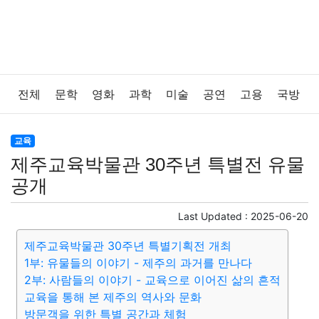
전체
문학
영화
과학
미술
공연
고용
국방
법률
음악
드라마
보험
연예인
만화
환경
교육
제주교육박물관 30주년 특별전 유물
보건
질병
가요
방송
일상
주식
암호화폐
공개
블록체인
결혼
육아
반려동물
패션
미용
Last Updated :
2025-06-20
제주교육박물관 30주년 특별기획전 개최
증권
인테리어
요리
상품리뷰
원예
금융
1부: 유물들의 이야기 - 제주의 과거를 만나다
2부: 사람들의 이야기 - 교육으로 이어진 삶의 흔적
게임
스포츠
사진
대출
자동차
취미
여행
교육을 통해 본 제주의 역사와 문화
방문객을 위한 특별 공간과 체험