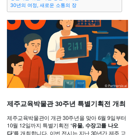
맛집
IT
컴퓨터
기술
종교
사회
정치
건강
30년의 여정, 새로운 소통의 장
의료
의학
경제
마케팅
부동산
외국어
교육
교통
생활
기타
제주교육박물관 30주년 특별기획전 개최
제주교육박물관이 개관 30주년을 맞아 6월 9일부터
10월 12일까지 특별기획전
‘유물, 수장고를 나오
를 개최합니다. 이번 전시는 지난 30년간 제주 교
다’