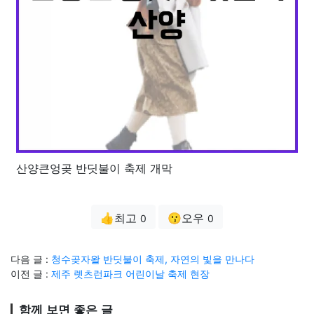
산양큰엉곶 반딧불이 축제 개막
👍최고
😗오우
0
0
다음 글 :
청수곶자왈 반딧불이 축제, 자연의 빛을 만나다
이전 글 :
제주 렛츠런파크 어린이날 축제 현장
함께 보면 좋은 글