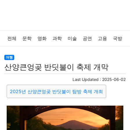
전체
문학
영화
과학
미술
공연
고용
국방
법률
음악
드라마
보험
연예인
만화
환경
여행
산양큰엉곶 반딧불이 축제 개막
보건
질병
가요
방송
일상
주식
암호화폐
Last Updated :
2025-06-02
블록체인
결혼
육아
반려동물
패션
미용
2025년 산양큰엉곶 반딧불이 탐방 축제 개최
증권
인테리어
요리
상품리뷰
원예
금융
게임
스포츠
사진
대출
자동차
취미
여행