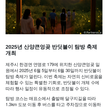
맛집
IT
컴퓨터
기술
종교
사회
정치
건강
의료
의학
경제
마케팅
부동산
외국어
교육
교통
생활
기타
2025년 산양큰엉곶 반딧불이 탐방 축제
개최
제주시 한경면 연명로 179에 위치한 산양큰엉곶 일
원에서 2025년 6월 5일부터 6월 30일까지 반딧불이
탐방 축제가 열린다. 이번 축제는 자연의 신비로움을
체험할 수 있는 특별한 기회로, 반딧불이 개체 수에
따라 행사 일정이 유동적으로 조정될 수 있다.
탐방 코스는 매표소에서 출발해 달구지길을 따라
1.3km 도보 이동 후 버스를 타고 주차장으로 이동하