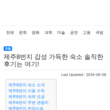
전체
문학
영화
과학
미술
공연
고용
국방
법률
음악
드라마
보험
연예인
만화
환경
호텔
제주8번지 감성 가득한 숙소 솔직한
보건
질병
가요
방송
일상
주식
암호화폐
후기는 여기!
블록체인
결혼
육아
반려동물
패션
미용
Last Updated :
2024-09-08
제주8번지 숙소 소개
증권
인테리어
요리
상품리뷰
원예
금융
제주8번지 이용 수칙
제주8번지 숙박 요금
게임
스포츠
사진
대출
자동차
취미
여행
제주8번지 주변 관광지
제주8번지 편의시설