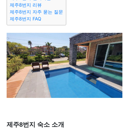
맛집
IT
컴퓨터
기술
종교
사회
정치
건강
제주8번지 리뷰
제주8번지 자주 묻는 질문
제주8번지 FAQ
의료
의학
경제
마케팅
부동산
외국어
교육
교통
생활
기타
제주8번지 숙소 소개