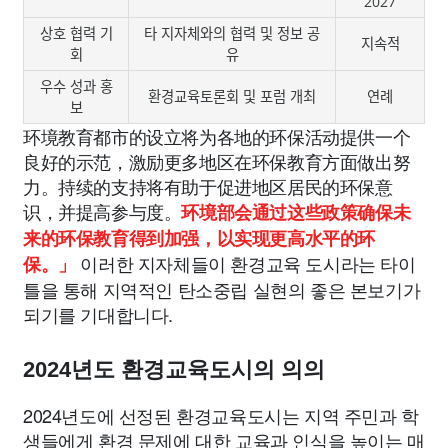
2027
상호 협력 기
타 지자체와의 협력 및 정보 공
지속적
회
유
우수 성과 홍
환경교육토론회 및 포럼 개최
연례
보
环境教育都市的设立将为各地的环保活动提供一个
良好的示范，激励更多地区在环保教育方面做出努
力。持续的支持将有助于促进地区居民的环保意
识，并提高参与度。
环境部会通过这些政策确保未
来的环保教育得到加强，以实现更高水平的环
이러한 지자체들이 환경교육 도시라는 타이
保。」
틀을 통해 지역적인 탄소중립 실현의 좋은 본보기가
되기를 기대합니다.
2024년도 환경교육도시의 의의
2024년도에 선정된 환경교육도시는 지역 주민과 학
생들에게 환경 문제에 대한 교육과 인식을 높이는 매