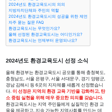
맛집
IT
컴퓨터
기술
종교
사회
정치
건강
2024년도 환경교육도시의 의의
지방자치단체와 주민의 역할
2024년도 환경교육도시의 성공을 위한 제언
의료
의학
경제
마케팅
부동산
외국어
교육
자주 묻는 질문 FAQ
환경교육도시는 무엇인가요?
교통
생활
기타
올해 선정된 환경교육도시는 어디인가요?
환경교육도시는 언제부터 운영되나요?
2024년도 환경교육도시 선정 소식
올해 환경부는 환경교육도시 공모를 통해 충청북도,
충청남도, 서울 은평구, 서울 서대문구, 경기 양평군,
경남 김해시 등 6곳의 지자체를 새롭게 선정했습니
다.
이 선정은 지역의 환경 교육 기반을 강화하고, 탄
소 중립 실현을 위해 매우 중요한 의의를 갖습니다.
환경교육도시는 지역 주민들에게 실질적인 환경 교
육을 제공하고, 지속 가능한 지역사회를 만드는 데