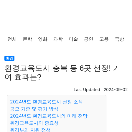
전체
문학
영화
과학
미술
공연
고용
국방
법률
음악
드라마
보험
연예인
만화
환경
환경
환경교육도시 충북 등 6곳 선정! 기
보건
질병
가요
방송
일상
주식
암호화폐
여 효과는?
블록체인
결혼
육아
반려동물
패션
미용
Last Updated :
2024-09-02
2024년도 환경교육도시 선정 소식
증권
인테리어
요리
상품리뷰
원예
금융
공모 기준 및 평가 방식
2024년도 환경교육도시의 미래 전망
게임
스포츠
사진
대출
자동차
취미
여행
환경교육도시의 중요성
환경부의 지원 정책